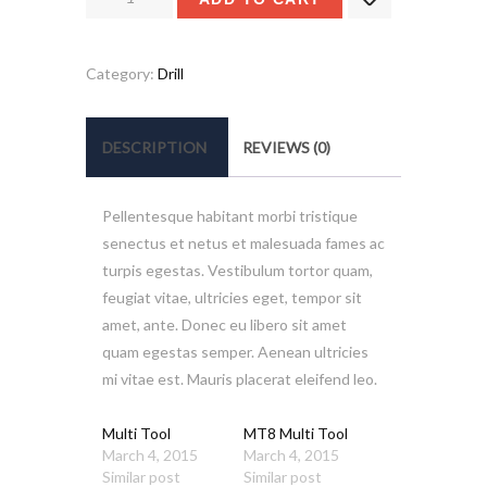
Retractable
quantity
Category:
Drill
DESCRIPTION
REVIEWS (0)
Pellentesque habitant morbi tristique
senectus et netus et malesuada fames ac
turpis egestas. Vestibulum tortor quam,
feugiat vitae, ultricies eget, tempor sit
amet, ante. Donec eu libero sit amet
quam egestas semper. Aenean ultricies
mi vitae est. Mauris placerat eleifend leo.
Multi Tool
MT8 Multi Tool
March 4, 2015
March 4, 2015
Similar post
Similar post