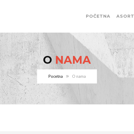
POČETNA
ASORT
O
NAMA
Pocetna
O nama