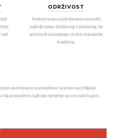
T
ODRŽIVOST
žali
Svakom kupcu pokušavamo ponuditi
ačnim
najbolji omjer dobijenog u plaćenog, da
e naš
proizvodi ispunjavaju visoke standarde
kvaliteta.
u svom asortimanu raspolažemo sa preko pet hiljada
 i da pronađemo najbolje riješenje za sve naše kupce.