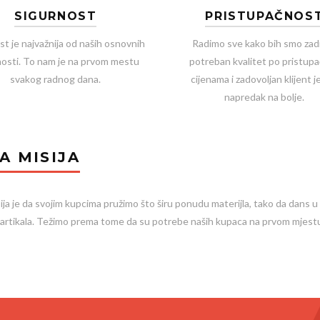
SIGURNOST
PRISTUPAČNOS
st je najvažnija od naših osnovnih
Radimo sve kako bih smo zadr
nosti. To nam je na prvom mestu
potreban kvalitet po pristup
svakog radnog dana.
cijenama i zadovoljan klijent j
napredak na bolje.
A MISIJA
ija je da svojim kupcima pružimo što širu ponudu materijla, tako da dans 
ih artikala. Težimo prema tome da su potrebe naših kupaca na prvom mjestu