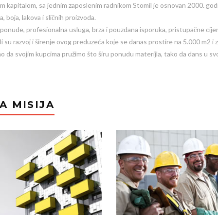
m kapitalom, sa jednim zaposlenim radnikom Stomil je osnovan 2000. go
a, boja, lakova i sličnih proizvoda.
 ponude, profesionalna usluga, brza i pouzdana isporuka, pristupačne cije
i su razvoj i širenje ovog preduzeća koje se danas prostire na 5.000 m2 i z
o da svojim kupcima pružimo što širu ponudu materijla, tako da dans u svo
A MISIJA