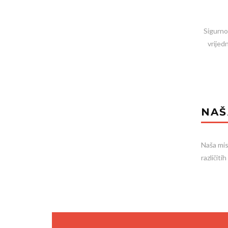
Sigurno
vrijed
NAŠ
Naša mis
različit