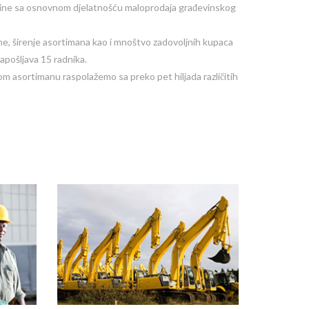
dine sa osnovnom djelatnošću maloprodaja građevinskog
ne, širenje asortimana kao i mnoštvo zadovoljnih kupaca
apošljava 15 radnika.
m asortimanu raspolažemo sa preko pet hiljada različitih