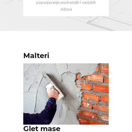
popunjavanje unutrašnjih i vanjskih
zidova
Malteri
Glet mase