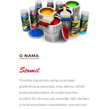
O NAMA
Stomil je trgovinska radnja za prodaju
građevinskog materijala, boja, lakova i sličnih
proizvoda.Nastojimo da svojim kupcima
pružimo što širu ponudu materijla, tako da dans
u svom asortimanu raspolažemo sa preko pet